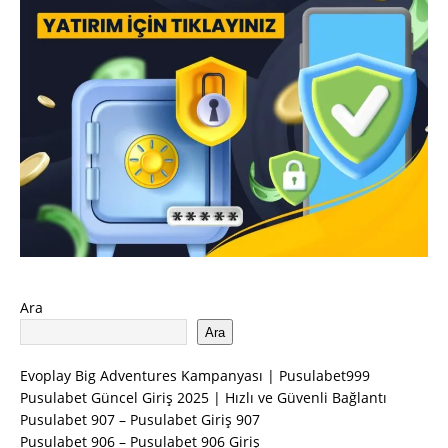
Ara
Ara
Evoplay Big Adventures Kampanyası | Pusulabet999
Pusulabet Güncel Giriş 2025 | Hızlı ve Güvenli Bağlantı
Pusulabet 907 – Pusulabet Giriş 907
Pusulabet 906 – Pusulabet 906 Giriş