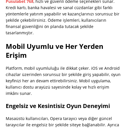
Pusulabet 768
, hızlı ve güvenli ödeme seçenekleri sunar.
Kredi kartı, banka havalesi ve sanal cüzdanlar gibi farklı
yöntemlerle yatırım yapabilir ve kazançlarınızı sorunsuz bir
şekilde çekebilirsiniz. Ödeme işlemleri, kullanıcıların
finansal güvenliğini ön planda tutacak şekilde
tasarlanmıştır.
Mobil Uyumlu ve Her Yerden
Erişim
Platform, mobil uyumluluğu ile dikkat çeker. iOS ve Android
cihazlar üzerinden sorunsuz bir şekilde giriş yapabilir, oyun
keyfinizi her an devam ettirebilirsiniz. Mobil uygulama,
kullanıcı dostu arayüzü sayesinde kolay ve hızlı erişim
imkânı sunar.
Engelsiz ve Kesintisiz Oyun Deneyimi
Masaüstü kullanıcıları, Opera tarayıcı veya diğer güncel
tarayıcılar ile engelsiz bir şekilde siteye bağlanabilir. Ayrıca