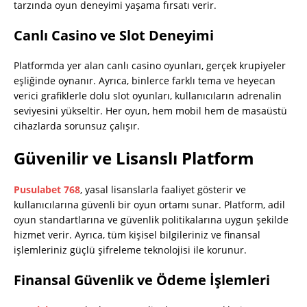
tarzında oyun deneyimi yaşama fırsatı verir.
Canlı Casino ve Slot Deneyimi
Platformda yer alan canlı casino oyunları, gerçek krupiyeler
eşliğinde oynanır. Ayrıca, binlerce farklı tema ve heyecan
verici grafiklerle dolu slot oyunları, kullanıcıların adrenalin
seviyesini yükseltir. Her oyun, hem mobil hem de masaüstü
cihazlarda sorunsuz çalışır.
Güvenilir ve Lisanslı Platform
Pusulabet 768
, yasal lisanslarla faaliyet gösterir ve
kullanıcılarına güvenli bir oyun ortamı sunar. Platform, adil
oyun standartlarına ve güvenlik politikalarına uygun şekilde
hizmet verir. Ayrıca, tüm kişisel bilgileriniz ve finansal
işlemleriniz güçlü şifreleme teknolojisi ile korunur.
Finansal Güvenlik ve Ödeme İşlemleri