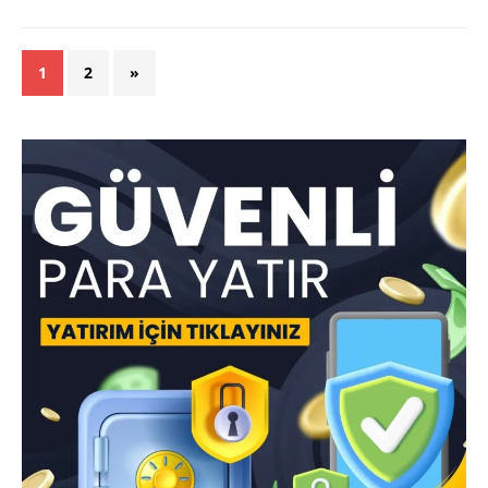
1
2
»