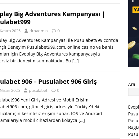
play Big Adventures Kampanyası |
ulabet999
 Kasım 2025
drnadmin
0
lay Big Adventures Kampanyası ile Pusulabet999.com’da
çlı Deneyim Pusulabet999.com, online casino ve bahis
nları için Evoplay Big Adventures kampanyasıyla
ersiz bir deneyim sunmaktadır. Bu
[…]
ulabet 906 – Pusulabet 906 Giriş
Ara
 Nisan 2025
pusulabet
0
abet906 Yeni Giriş Adresi ve Mobil Erişim
abet906.com, güncel giriş adresiyle Türkiye’deki
Evop
nıcılar için kesintisiz erişim sunar. IOS ve Android
Pusu
amalarıyla mobil cihazlardan kolayca
[…]
Pusul
Bağla
Pusul