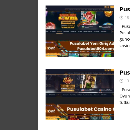
Pus
13
Pusul
Pusul
günce
casi
Pus
13
Pusul
Oyunl
tutku