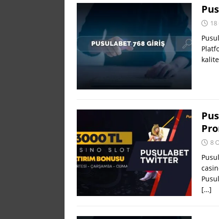
Pus
18
Pusul
Platf
kalit
Pus
Pro
8 
Pusul
casin
Pusul
[…]