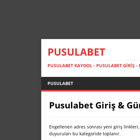
PUSULABET
PUSULABET KAYDOL - PUSULABET GIRIŞ -
PUSULABET
Pusulabet Giriş & Gü
Engellenen adres sonrası yeni giriş linkler
duyuruları bu kategoride toplanır.